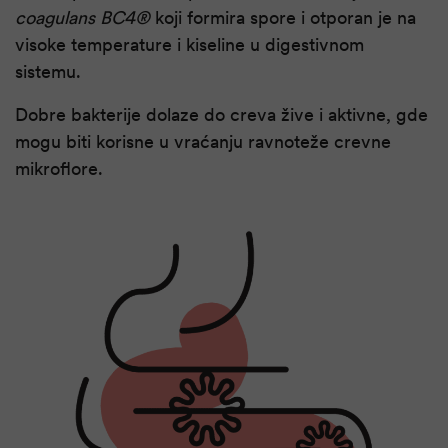
coagulans BC4®
koji formira spore i otporan je na
visoke temperature i kiseline u digestivnom
sistemu.
Dobre bakterije dolaze do creva žive i aktivne, gde
mogu biti korisne u vraćanju ravnoteže crevne
mikroflore.