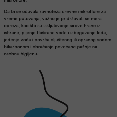
mikroflore.
Da bi se očuvala ravnoteža crevne mikroflore za
vreme putovanja, važno je pridržavati se mera
opreza, kao što su isključivanje sirove hrane iz
ishrane, pijenje flaširane vode i izbegavanje leda,
jedenje voća i povrća oljuštenog ili opranog sodom
bikarbonom i obraćanje povećane pažnje na
osobnu higijenu.