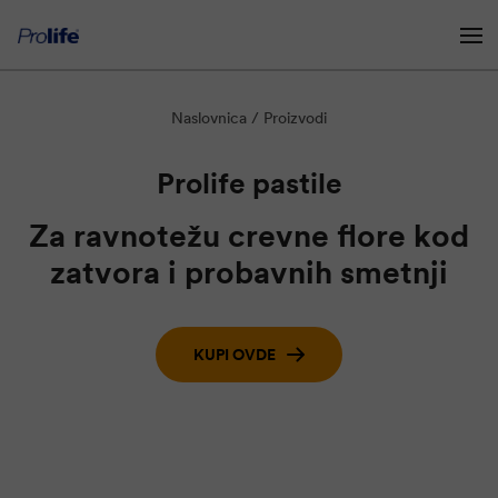
Naslovnica
Proizvodi
Preskoči na glavni sadržaj
Prolife pastile
Za ravnotežu crevne flore kod
zatvora i probavnih smetnji
KUPI OVDE