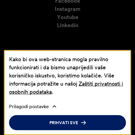
Facebook
Instagram
Youtube
Linkedin
Kako bi ova web-stranica mogla pravilno
funkcionirati i da bismo unaprijedili vaše
korisničko iskustvo, koristimo kolačiće. Više
informacija potražite u našoj
Zaštiti privatnosti i
osobnih podataka
.
Prilagodi postavke
© Jadran-galenski laboratorij d.d. JGL d.d.
PRIHVATI SVE