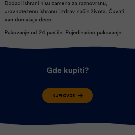
Dodaci ishrani nisu zamena za raznovrsnu,
uravnoteženu ishranu i zdrav način života. Čuvati
van domašaja dece.
Pakovanje od 24 pastile. Pojedinačno pakovanje.
Gde kupiti?
KUPI OVDE